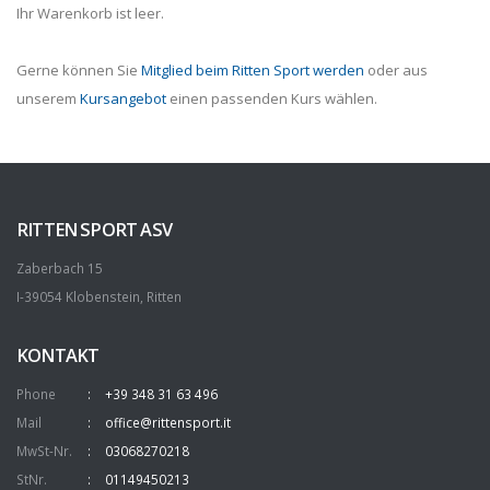
Ihr Warenkorb ist leer.
Gerne können Sie
Mitglied beim Ritten Sport werden
oder aus
unserem
Kursangebot
einen passenden Kurs wählen.
RITTEN SPORT ASV
Zaberbach 15
I-39054 Klobenstein, Ritten
KONTAKT
Phone
+39 348 31 63 496
Mail
office@rittensport.it
MwSt-Nr.
03068270218
StNr.
01149450213