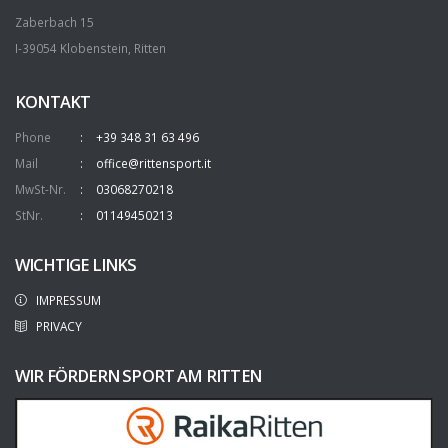
Zaberbach 15
I-39054 Klobenstein, Ritten
KONTAKT
Phone
+39 348 31 63 496
Mail
office@rittensport.it
MwSt-Nr.
03068270218
StNr.
01149450213
WICHTIGE LINKS
IMPRESSUM
PRIVACY
WIR FÖRDERN SPORT AM RITTEN